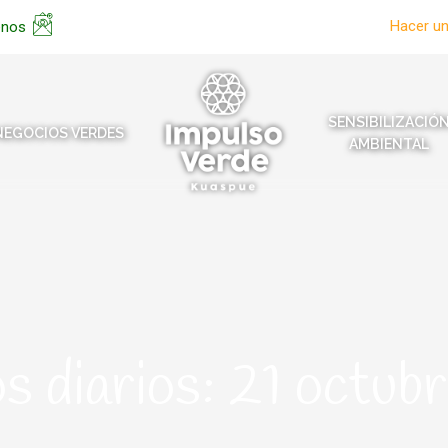
Hacer u
enos
SENSIBILIZACIÓ
NEGOCIOS VERDES
AMBIENTAL
s diarios:
21 octub