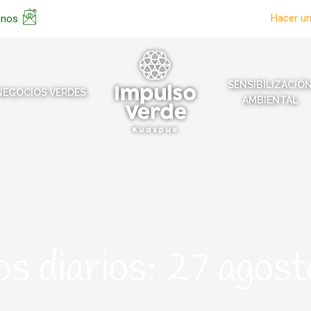
Hacer u
enos
SENSIBILIZACIÓ
NEGOCIOS VERDES
AMBIENTAL
os diarios:
27 agos