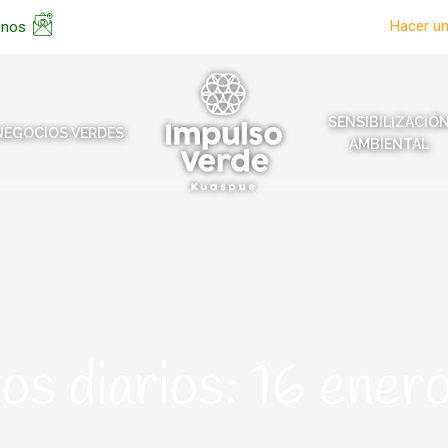
Hacer u
enos
SENSIBILIZACIÓ
NEGOCIOS VERDES
AMBIENTAL
os diarios:
16 ener