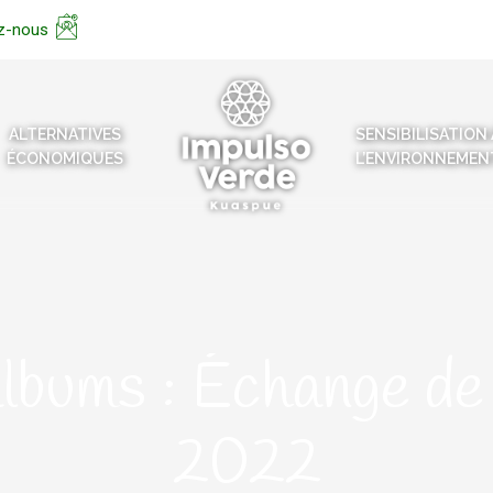
z-nous
ALTERNATIVES
SENSIBILISATION 
ÉCONOMIQUES
L’ENVIRONNEMEN
albums :
Échange de
2022