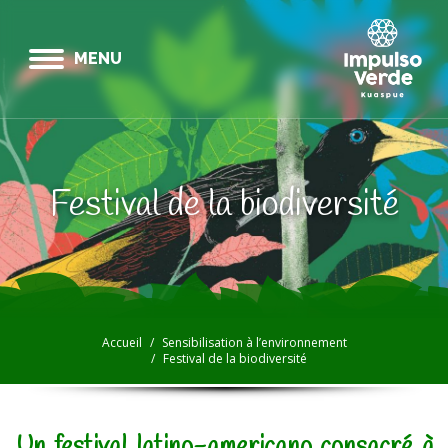
MENU
Festival de la biodiversité
Vous êtes ici :
Accueil
Sensibilisation à l’environnement
Festival de la biodiversité
Un festival latino-americano consacré à