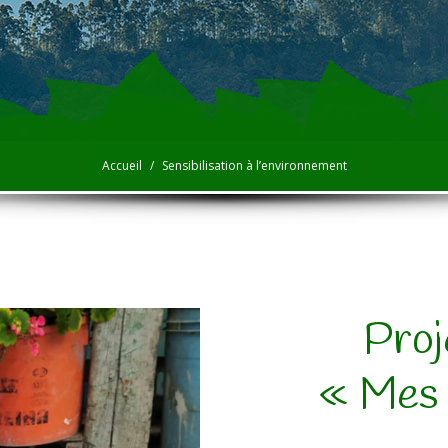
Vous êtes ici :
Accueil
Sensibilisation à l’environnement
Proj
« Mes 