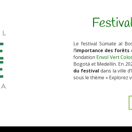
Festival
Le festival Súmate al B
l
’importance des forêts
e
fondation
Envol Vert Colo
Bogotá et Medellín. En 20
du festival
dans la ville d
sous le thème « Explorez vo