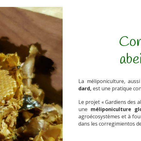
Con
abe
La méliponiculture, auss
dard,
est une pratique con
Le projet « Gardiens des a
une
méliponiculture g
agroécosystèmes et à four
dans les corregimientos de