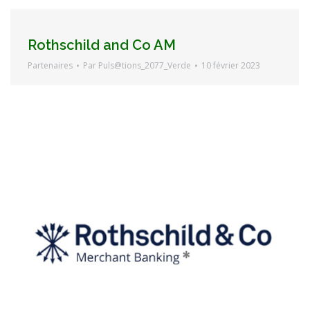
Rothschild and Co AM
Partenaires
Par
Puls@tions_2077_Verde
10 février 2023