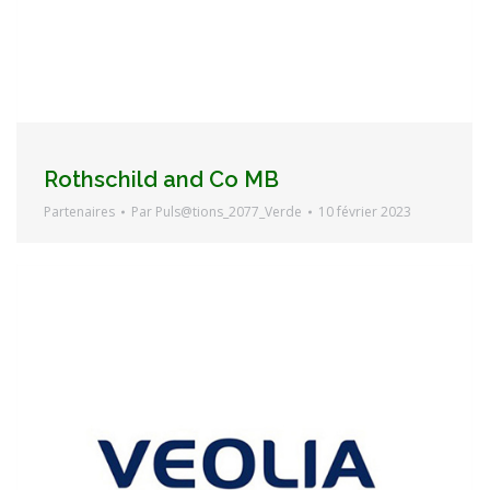
Rothschild and Co MB
Partenaires
Par
Puls@tions_2077_Verde
10 février 2023