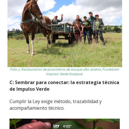
Foto
3
.
Restauración de ecosistema de bosque alto andino
, Fundación
Impulso Verde
Kuaspue
.
C: Sembrar para conectar: la estrategia técnica
de Impulso Verde
Cumplir la Ley exige método, trazabilidad y
acompañamiento técnico.