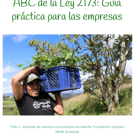
ABC de la Ley 2173: Guía
práctica para las empresas
Foto 1. Jornada de siembra
comunitaria en Nariño, Fundación Impulso
Verde
Kuaspue
.