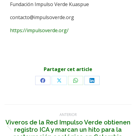
Fundación Impulso Verde Kuaspue
contacto@impulsoverde.org
https://impulsoverde.org/
Partager cet article
Share
Share
Share
Share
on
on
on
on
Facebook
X
WhatsApp
LinkedIn
Navegación
ANTERIOR
entre
Viveros de la Red Impulso Verde obtienen
registro ICA y marcan un hito para la
Publicación