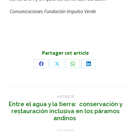
Comunicaciones Fundación Impulso Verde
Partager cet article
Share
Share
Share
Share
on
on
on
on
Facebook
X
WhatsApp
LinkedIn
Navegación
ANTERIOR
entre
Entre el agua y la tierra: conservación y
restauración inclusiva en los páramos
Publicación
publicaciones
anterior:
andinos