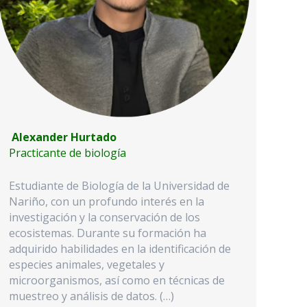
Alexander Hurtado
Practicante de biología
Estudiante de Biología de la Universidad de
Nariño, con un profundo interés en la
investigación y la conservación de los
ecosistemas. Durante su formación ha
adquirido habilidades en la identificación de
especies animales, vegetales y
microorganismos, así como en técnicas de
muestreo y análisis de datos. (…)