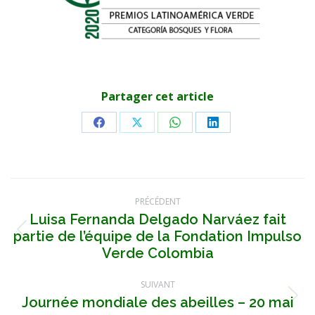
Partager cet article
Partager
Partager
Partager
Partager
sur
sur
sur
sur
Facebook
X
WhatsApp
LinkedIn
Navigation
PRÉCÉDENT
article
Luisa Fernanda Delgado Narváez fait
partie de l’équipe de la Fondation Impulso
Article
précédent
Verde Colombia
:
SUIVANT
Journée mondiale des abeilles – 20 mai
Article