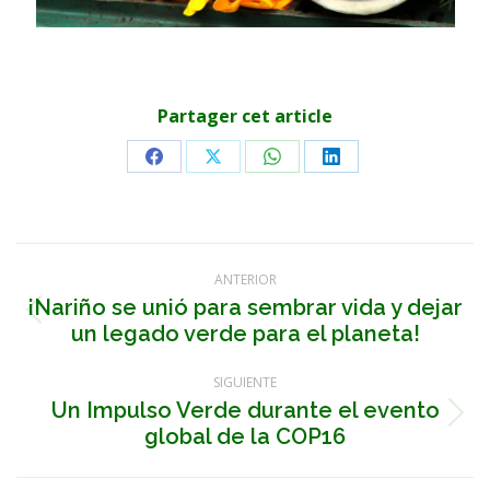
Partager cet article
Share
Share
Share
Share
on
on
on
on
Facebook
X
WhatsApp
LinkedIn
Navegación
ANTERIOR
entre
¡Nariño se unió para sembrar vida y dejar
Publicación
un legado verde para el planeta!
anterior:
publicaciones
SIGUIENTE
Un Impulso Verde durante el evento
Publicación
global de la COP16
siguiente: