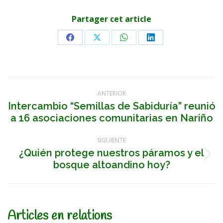
Partager cet article
Share
Share
Share
Share
on
on
on
on
Facebook
X
WhatsApp
LinkedIn
Navegación
ANTERIOR
entre
Intercambio “Semillas de Sabiduría” reunió
Publicación
a 16 asociaciones comunitarias en Nariño
anterior:
publicaciones
SIGUIENTE
¿Quién protege nuestros páramos y el
Publicación
bosque altoandino hoy?
siguiente:
Articles en relations