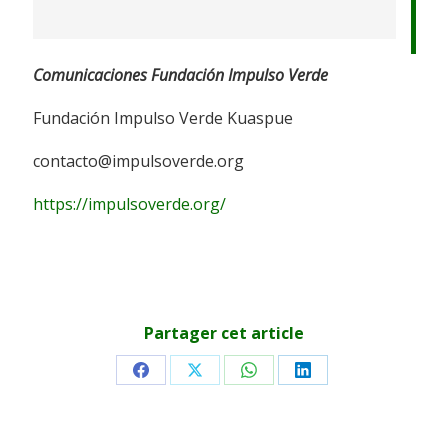
Comunicaciones Fundación Impulso Verde
Fundación Impulso Verde Kuaspue
contacto@impulsoverde.org
https://impulsoverde.org/
Partager cet article
Share
Share
Share
Share
on
on
on
on
Facebook
X
WhatsApp
LinkedIn