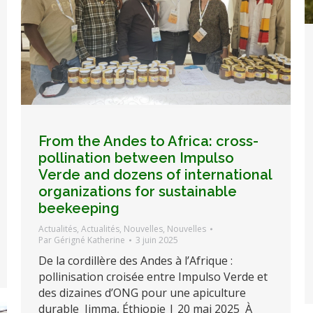
From the Andes to Africa: cross-
pollination between Impulso
Verde and dozens of international
organizations for sustainable
beekeeping
Actualités
,
Actualités
,
Nouvelles
,
Nouvelles
Par
Gérigné Katherine
3 juin 2025
De la cordillère des Andes à l’Afrique :
pollinisation croisée entre Impulso Verde et
des dizaines d’ONG pour une apiculture
durable Jimma, Éthiopie | 20 mai 2025 À