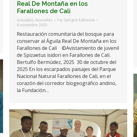
Real De Montaña en los
Farallones de Cali
Actualités
,
Nouvelles
Par
Gérigné Katherine
6 novembre 2025
Restauración comunitaria del bosque para
conservar al Águila Real De Montaña en los
Farallones de Cali ©Avistamiento de juvenil
de Spizaetus isidori en Farallones de Cali.
Bertulfo Bermúdez, 2025 30 de octubre del
2025 En los escarpados paisajes del Parque
Nacional Natural Farallones de Cali, en el
corazón del corredor biogeográfico andino,
la Fundación…