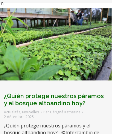
on
¿Quién protege nuestros páramos
y el bosque altoandino hoy?
Actualités
,
Nouvelles
Par
Gérigné Katherine
2 décembre 2025
¿Quién protege nuestros páramos y el
bosque altoandino hoy? ©Intercambio de