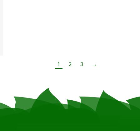
1
2
3
→