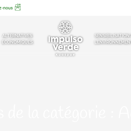
z-nous
ALTERNATIVES
SENSIBILISATION 
ÉCONOMIQUES
L’ENVIRONNEMEN
 de la catégorie :
A